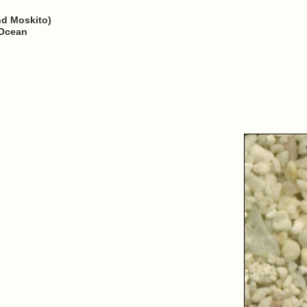
nd Moskito)
 Ocean