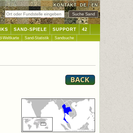
KONTAKT
DE
|
EN
NKS
SAND-SPIELE
SUPPORT
42
d-Weltkarte
Sand-Statistik
Sandsuche