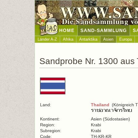
WWW.SA
Die Sandsammlung vo
HOME
SAND-SAMMLUNG
S
Länder A-Z
Afrika
Antarktika
Asien
Europa
Sandprobe Nr. 1300 aus 
Land:
Thailand
(Königreich T
Kontinent:
Asien (Südostasien)
Region:
Krabi
Subregion:
Krabi
Code:
TH-KR-KR