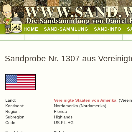
WWW.SAND.
Die Sandsammlung von Daniel 
HOME
SAND-SAMMLUNG
SAND-INFO
S
Länder A-Z
Afrika
Antarktika
Asien
Europa
International
Nor
Sandprobe Nr. 1307 aus Vereinigt
Land:
Vereinigte Staaten von Amerika
(Verein
Kontinent:
Nordamerika (Nordamerika)
Region:
Florida
Subregion:
Highlands
Code:
US-FL-HG