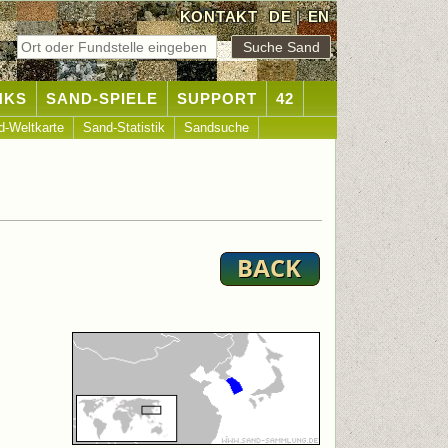
KONTAKT
DE
|
EN
NKS
SAND-SPIELE
SUPPORT
42
d-Weltkarte
Sand-Statistik
Sandsuche