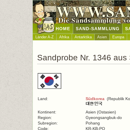
WWW.SA
Die Sandsammlung vo
HOME
SAND-SAMMLUNG
S
Länder A-Z
Afrika
Antarktika
Asien
Europa
Sandprobe Nr. 1346 aus
Land:
Südkorea
(Republik Ko
Kontinent:
Asien (Ostasien)
Region:
Gyeongsangbuk-do
Subregion:
Pohang
Code:
KR-KB-PO