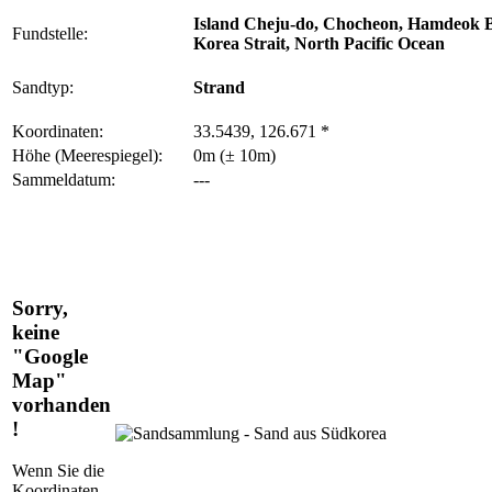
Island Cheju-do, Chocheon, Hamdeok 
Fundstelle:
Korea Strait, North Pacific Ocean
Sandtyp:
Strand
Koordinaten:
33.5439, 126.671 *
Höhe (Meerespiegel):
0m (± 10m)
Sammeldatum:
---
Sorry,
keine
"Google
Map"
vorhanden
!
Wenn Sie die
Koordinaten