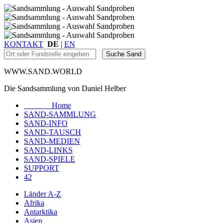
KONTAKT
DE
|
EN
WWW.SAND.WORLD
Die Sandsammlung von Daniel Helber
Home
SAND-SAMMLUNG
SAND-INFO
SAND-TAUSCH
SAND-MEDIEN
SAND-LINKS
SAND-SPIELE
SUPPORT
42
Länder A-Z
Afrika
Antarktika
Asien