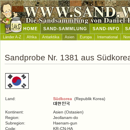
WWW.SAND.
Die Sandsammlung von Daniel 
HOME
SAND-SAMMLUNG
SAND-INFO
S
Länder A-Z
Afrika
Antarktika
Asien
Europa
International
Nor
Sandprobe Nr. 1381 aus Südkore
Land:
Südkorea
(Republik Korea)
Kontinent:
Asien (Ostasien)
Region:
Jeollanam-do
Subregion:
Haenam-gun
Code:
KR-CN-HA