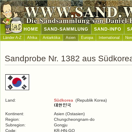
WWW.SAND.
Die Sandsammlung von Daniel 
HOME
SAND-SAMMLUNG
SAND-INFO
S
Länder A-Z
Afrika
Antarktika
Asien
Europa
International
Nor
Sandprobe Nr. 1382 aus Südkore
Land:
Südkorea
(Republik Korea)
Kontinent:
Asien (Ostasien)
Region:
Chungcheongnam-do
Subregion:
Gongju
Code:
KR-HN-GO