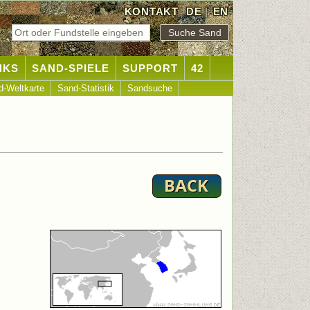
KONTAKT
DE
|
EN
NKS
SAND-SPIELE
SUPPORT
42
d-Weltkarte
Sand-Statistik
Sandsuche