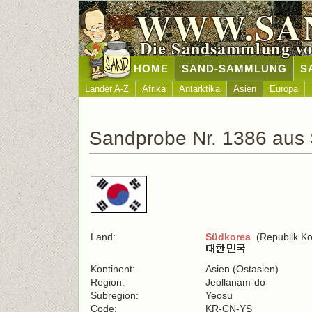
WWW.SA
Die Sandsammlung vo
HOME
SAND-SAMMLUNG
S
Länder A-Z
Afrika
Antarktika
Asien
Europa
Sandprobe Nr. 1386 aus
Land:
Südkorea
(Republik Ko
Kontinent:
Asien (Ostasien)
Region:
Jeollanam-do
Subregion:
Yeosu
Code:
KR-CN-YS