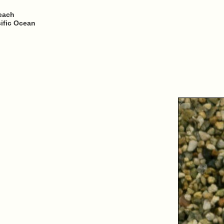
each
cific Ocean