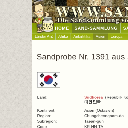
WWW.SA
Die Sandsammlung vo
HOME
SAND-SAMMLUNG
S
Länder A-Z
Afrika
Antarktika
Asien
Europa
Sandprobe Nr. 1391 aus
Land:
Südkorea
(Republik Ko
Kontinent:
Asien (Ostasien)
Region:
Chungcheongnam-do
Subregion:
Taean-gun
Code:
KR-HN-TA