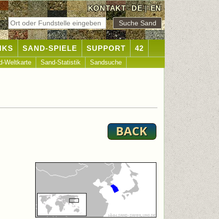
KONTAKT
DE
|
EN
NKS
SAND-SPIELE
SUPPORT
42
d-Weltkarte
Sand-Statistik
Sandsuche