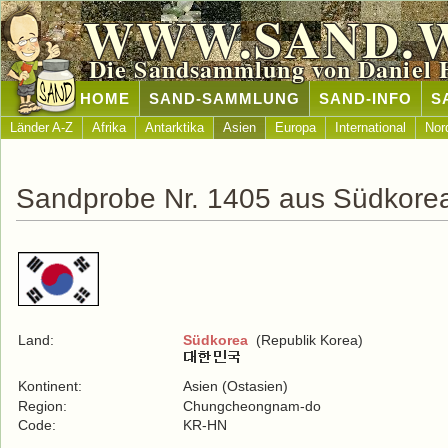
WWW.SAND.
Die Sandsammlung von Daniel 
HOME
SAND-SAMMLUNG
SAND-INFO
S
Länder A-Z
Afrika
Antarktika
Asien
Europa
International
Nor
Sandprobe Nr. 1405 aus Südkore
Land:
Südkorea
(Republik Korea)
Kontinent:
Asien (Ostasien)
Region:
Chungcheongnam-do
Code:
KR-HN