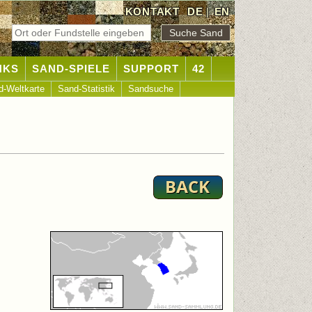
KONTAKT
DE
|
EN
NKS
SAND-SPIELE
SUPPORT
42
d-Weltkarte
Sand-Statistik
Sandsuche