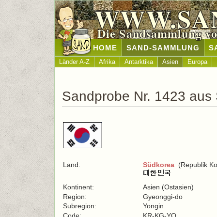
WWW.SA
Die Sandsammlung vo
HOME
SAND-SAMMLUNG
S
Länder A-Z
Afrika
Antarktika
Asien
Europa
Sandprobe Nr. 1423 aus
Land:
Südkorea
(Republik Ko
Kontinent:
Asien (Ostasien)
Region:
Gyeonggi-do
Subregion:
Yongin
Code:
KR-KG-YO