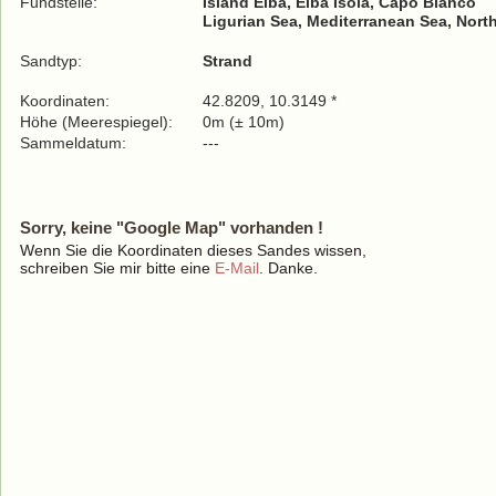
Fundstelle:
Island Elba, Elba Isola, Capo Bianco
Ligurian Sea, Mediterranean Sea, Nort
Sandtyp:
Strand
Koordinaten:
42.8209, 10.3149 *
Höhe (Meerespiegel):
0m (± 10m)
Sammeldatum:
---
Sorry, keine "Google Map" vorhanden !
Wenn Sie die Koordinaten dieses Sandes wissen,
schreiben Sie mir bitte eine
E-Mail
. Danke.