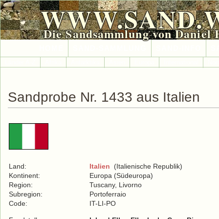
WWW.SAND.
Die Sandsammlung von Daniel 
HOME
SAND-SAMMLUNG
SAND-INFO
S
Länder A-Z
Afrika
Antarktika
Asien
Europa
International
Nor
Sandprobe Nr. 1433 aus Italien
Land:
Italien
(Italienische Republik)
Kontinent:
Europa (Südeuropa)
Region:
Tuscany, Livorno
Subregion:
Portoferraio
Code:
IT-LI-PO