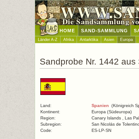
WWW.SA
Die Sandsammlung vo
HOME
SAND-SAMMLUNG
S
Länder A-Z
Afrika
Antarktika
Asien
Europa
Sandprobe Nr. 1442 aus
Land:
Spanien
(Königreich S
Kontinent:
Europa (Südeuropa)
Region:
Canary Islands , Las P
Subregion:
San Nicolás de Tolentin
Code:
ES-LP-SN