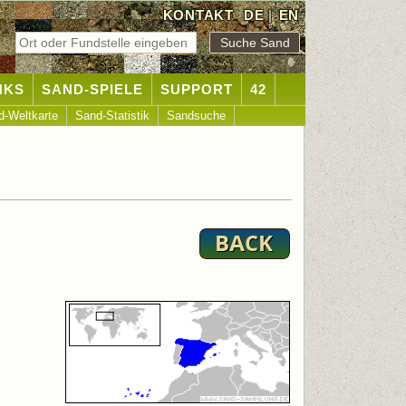
KONTAKT
DE
|
EN
NKS
SAND-SPIELE
SUPPORT
42
d-Weltkarte
Sand-Statistik
Sandsuche