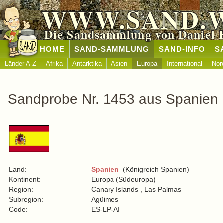
WWW.SAND.
Die Sandsammlung von Daniel 
HOME
SAND-SAMMLUNG
SAND-INFO
S
Länder A-Z
Afrika
Antarktika
Asien
Europa
International
Nor
Sandprobe Nr. 1453 aus Spanien
Land:
Spanien
(Königreich Spanien)
Kontinent:
Europa (Südeuropa)
Region:
Canary Islands , Las Palmas
Subregion:
Agüimes
Code:
ES-LP-AI