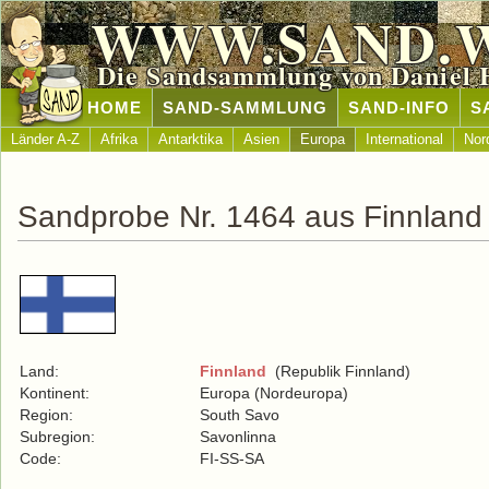
WWW.SAND.
Die Sandsammlung von Daniel 
HOME
SAND-SAMMLUNG
SAND-INFO
S
Länder A-Z
Afrika
Antarktika
Asien
Europa
International
Nor
Sandprobe Nr. 1464 aus Finnland
Land:
Finnland
(Republik Finnland)
Kontinent:
Europa (Nordeuropa)
Region:
South Savo
Subregion:
Savonlinna
Code:
FI-SS-SA