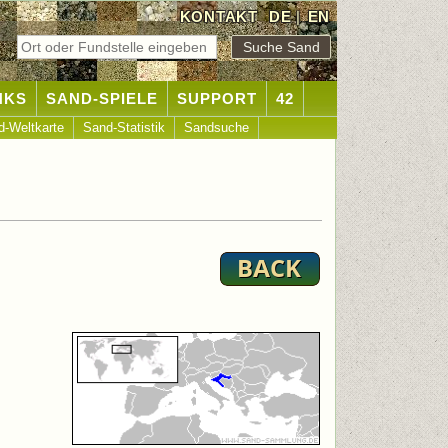
KONTAKT
DE
|
EN
NKS
SAND-SPIELE
SUPPORT
42
d-Weltkarte
Sand-Statistik
Sandsuche