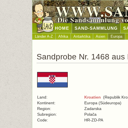
WWW.SA
Die Sandsammlung vo
HOME
SAND-SAMMLUNG
S
Länder A-Z
Afrika
Antarktika
Asien
Europa
Sandprobe Nr. 1468 aus 
Land:
Kroatien
(Republik Kro
Kontinent:
Europa (Südeuropa)
Region:
Zadarska
Subregion:
Polača
Code:
HR-ZD-PA