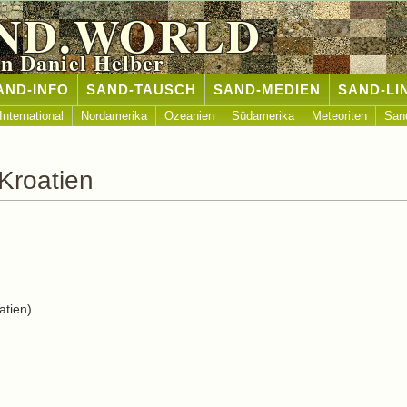
ND.WORLD
n Daniel Helber
AND-INFO
SAND-TAUSCH
SAND-MEDIEN
SAND-LI
International
Nordamerika
Ozeanien
Südamerika
Meteoriten
San
Kroatien
atien)