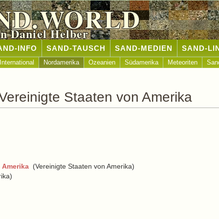
ND.WORLD
n Daniel Helber
AND-INFO
SAND-TAUSCH
SAND-MEDIEN
SAND-LI
International
Nordamerika
Ozeanien
Südamerika
Meteoriten
San
Vereinigte Staaten von Amerika
n Amerika
(Vereinigte Staaten von Amerika)
ika)