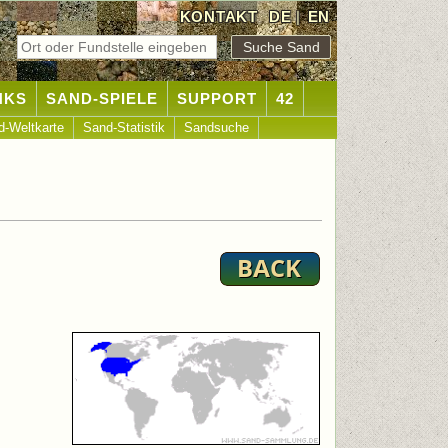
KONTAKT
DE
|
EN
NKS
SAND-SPIELE
SUPPORT
42
d-Weltkarte
Sand-Statistik
Sandsuche