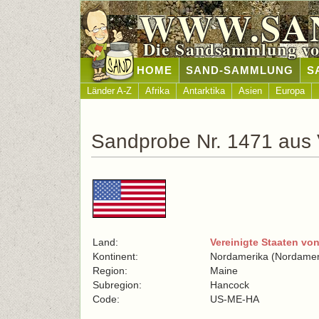
WWW.SA
Die Sandsammlung vo
HOME
SAND-SAMMLUNG
S
Länder A-Z
Afrika
Antarktika
Asien
Europa
Sandprobe Nr. 1471 aus 
Land:
Vereinigte Staaten vo
Kontinent:
Nordamerika (Nordamer
Region:
Maine
Subregion:
Hancock
Code:
US-ME-HA