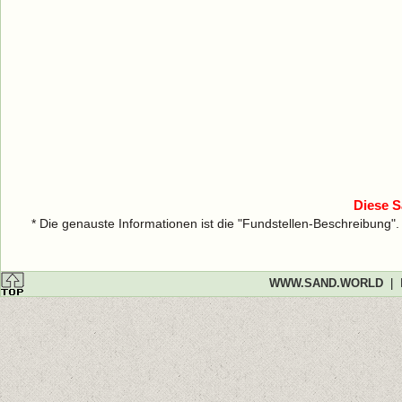
Diese S
* Die genauste Informationen ist die "Fundstellen-Beschreibung"
WWW.SAND.WORLD
|