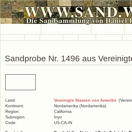
WWW.SAND.
Die Sandsammlung von Daniel 
HOME
SAND-SAMMLUNG
SAND-INFO
S
Länder A-Z
Afrika
Antarktika
Asien
Europa
International
Nor
Sandprobe Nr. 1496 aus Vereinigt
Land:
Vereinigte Staaten von Amerika
(Verein
Kontinent:
Nordamerika (Nordamerika)
Region:
California
Subregion:
Inyo
Code:
US-CA-IN