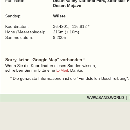
Fundstelle:
Death Valley National Park, Zabriskie P
Desert Mojave
Sandtyp:
Wüste
Koordinaten:
36.4201, -116.812 *
Höhe (Meerespiegel):
216m (± 10m)
Sammeldatum:
9.2005
Sorry, keine "Google Map" vorhanden !
Wenn Sie die Koordinaten dieses Sandes wissen,
schreiben Sie mir bitte eine
E-Mail
. Danke.
* Die genauste Informationen ist die "Fundstellen-Beschreibung"
WWW.SAND.WORLD
|