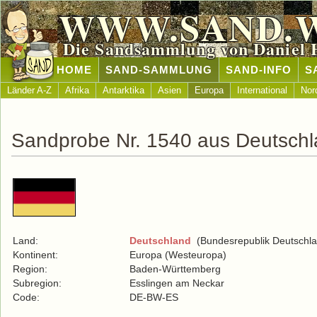
WWW.SAND.
Die Sandsammlung von Daniel 
HOME
SAND-SAMMLUNG
SAND-INFO
S
Länder A-Z
Afrika
Antarktika
Asien
Europa
International
Nor
Sandprobe Nr. 1540 aus Deutsch
Land:
Deutschland
(Bundesrepublik Deutschla
Kontinent:
Europa (Westeuropa)
Region:
Baden-Württemberg
Subregion:
Esslingen am Neckar
Code:
DE-BW-ES