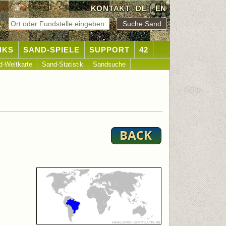
KONTAKT
DE
|
EN
NKS
SAND-SPIELE
SUPPORT
42
d-Weltkarte
Sand-Statistik
Sandsuche