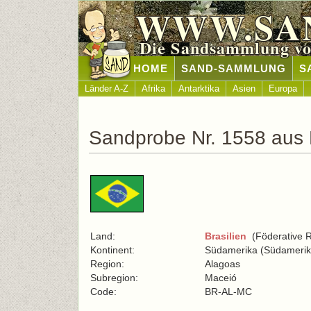
WWW.SA
Die Sandsammlung vo
HOME
SAND-SAMMLUNG
S
Länder A-Z
Afrika
Antarktika
Asien
Europa
Sandprobe Nr. 1558 aus B
Land:
Brasilien
(Föderative Re
Kontinent:
Südamerika (Südamerik
Region:
Alagoas
Subregion:
Maceió
Code:
BR-AL-MC