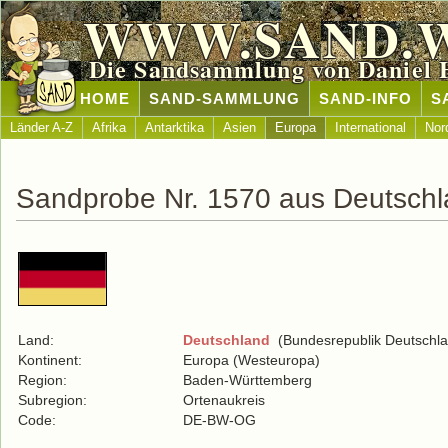
WWW.SAND.
Die Sandsammlung von Daniel 
HOME
SAND-SAMMLUNG
SAND-INFO
S
Länder A-Z
Afrika
Antarktika
Asien
Europa
International
Nor
Sandprobe Nr. 1570 aus Deutsch
Land:
Deutschland
(Bundesrepublik Deutschla
Kontinent:
Europa (Westeuropa)
Region:
Baden-Württemberg
Subregion:
Ortenaukreis
Code:
DE-BW-OG