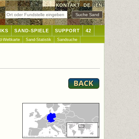
KONTAKT
DE
|
EN
NKS
SAND-SPIELE
SUPPORT
42
d-Weltkarte
Sand-Statistik
Sandsuche