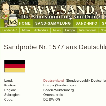
WWW.SAND.
Die Sandsammlung von Daniel 
HOME
SAND-SAMMLUNG
SAND-INFO
S
Länder A-Z
Afrika
Antarktika
Asien
Europa
International
Nor
Sandprobe Nr. 1577 aus Deutsch
Land:
Deutschland
(Bundesrepublik Deutschla
Kontinent:
Europa (Westeuropa)
Region:
Baden-Württemberg
Subregion:
Ortenaukreis
Code:
DE-BW-OG