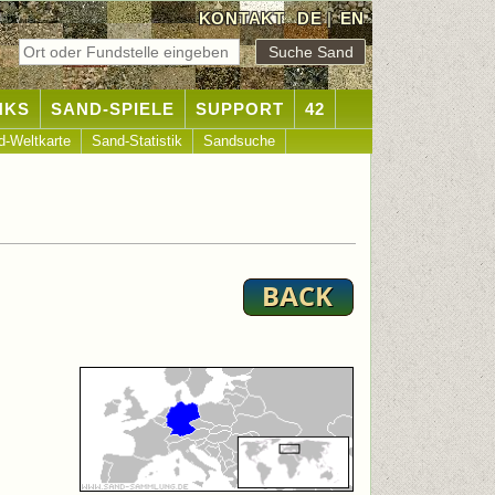
KONTAKT
DE
|
EN
NKS
SAND-SPIELE
SUPPORT
42
d-Weltkarte
Sand-Statistik
Sandsuche