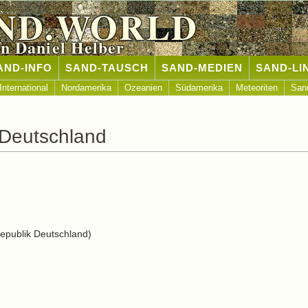
ND.WORLD
n Daniel Helber
AND-INFO
SAND-TAUSCH
SAND-MEDIEN
SAND-LI
International
Nordamerika
Ozeanien
Südamerika
Meteoriten
San
 Deutschland
publik Deutschland)