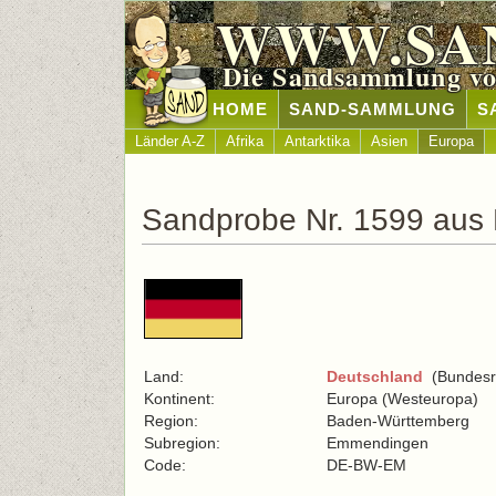
WWW.SA
Die Sandsammlung vo
HOME
SAND-SAMMLUNG
S
Länder A-Z
Afrika
Antarktika
Asien
Europa
Sandprobe Nr. 1599 aus
Land:
Deutschland
(Bundesre
Kontinent:
Europa (Westeuropa)
Region:
Baden-Württemberg
Subregion:
Emmendingen
Code:
DE-BW-EM