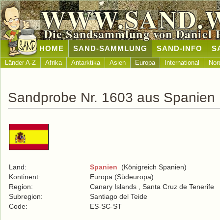
WWW.SAND.
Die Sandsammlung von Daniel 
HOME
SAND-SAMMLUNG
SAND-INFO
S
Länder A-Z
Afrika
Antarktika
Asien
Europa
International
Nor
Sandprobe Nr. 1603 aus Spanien
Land:
Spanien
(Königreich Spanien)
Kontinent:
Europa (Südeuropa)
Region:
Canary Islands , Santa Cruz de Tenerife
Subregion:
Santiago del Teide
Code:
ES-SC-ST