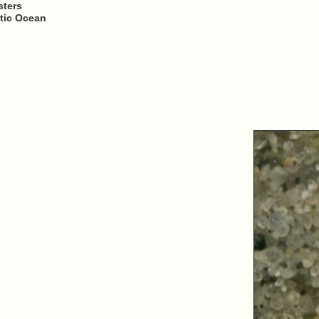
sters
ntic Ocean