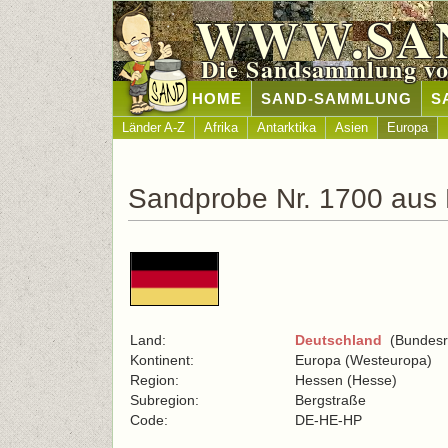
WWW.SA
Die Sandsammlung vo
HOME
SAND-SAMMLUNG
S
Länder A-Z
Afrika
Antarktika
Asien
Europa
Sandprobe Nr. 1700 aus
Land:
Deutschland
(Bundesre
Kontinent:
Europa (Westeuropa)
Region:
Hessen (Hesse)
Subregion:
Bergstraße
Code:
DE-HE-HP