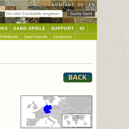
KONTAKT
DE
|
EN
NKS
SAND-SPIELE
SUPPORT
42
d-Weltkarte
Sand-Statistik
Sandsuche