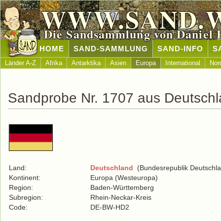
WWW.SAND.
Die Sandsammlung von Daniel 
HOME
SAND-SAMMLUNG
SAND-INFO
S
Länder A-Z
Afrika
Antarktika
Asien
Europa
International
Nor
Sandprobe Nr. 1707 aus Deutsch
Land:
Deutschland
(Bundesrepublik Deutschla
Kontinent:
Europa (Westeuropa)
Region:
Baden-Württemberg
Subregion:
Rhein-Neckar-Kreis
Code:
DE-BW-HD2