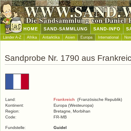
WWW.SAND.
Die Sandsammlung von Daniel 
HOME
SAND-SAMMLUNG
SAND-INFO
S
Länder A-Z
Afrika
Antarktika
Asien
Europa
International
Nor
Sandprobe Nr. 1790 aus Frankrei
Land:
Frankreich
(Französische Republik)
Kontinent:
Europa (Westeuropa)
Region:
Bretagne, Morbihan
Code:
FR-MB
Fundstelle:
Guidel