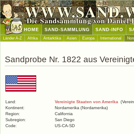
WWW.SAND.
Die Sandsammlung von Daniel 
HOME
SAND-SAMMLUNG
SAND-INFO
S
Länder A-Z
Afrika
Antarktika
Asien
Europa
International
Nor
Sandprobe Nr. 1822 aus Vereinigt
Land:
Vereinigte Staaten von Amerika
(Verein
Kontinent:
Nordamerika (Nordamerika)
Region:
California
Subregion:
San Diego
Code:
US-CA-SD