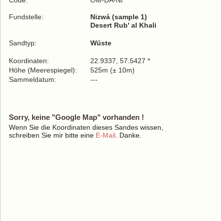
Code:
OM-DA-NI
Fundstelle:
Nizwá (sample 1)
Desert Rub' al Khali
Sandtyp:
Wüste
Koordinaten:
22.9337, 57.5427 *
Höhe (Meerespiegel):
525m (± 10m)
Sammeldatum:
---
Sorry, keine "Google Map" vorhanden !
Wenn Sie die Koordinaten dieses Sandes wissen,
schreiben Sie mir bitte eine
E-Mail
. Danke.