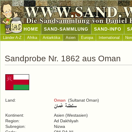
WWW.SAND.
Die Sandsammlung von Daniel 
HOME
SAND-SAMMLUNG
SAND-INFO
S
Länder A-Z
Afrika
Antarktika
Asien
Europa
International
Nor
Sandprobe Nr. 1862 aus Oman
Land:
Oman
(Sultanat Oman)
Kontinent:
Asien (Westasien)
Region:
Ad Dakhliyah
Subregion:
Nizwa