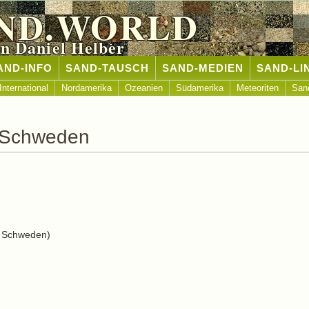
ND.WORLD
n Daniel Helber
AND-INFO
SAND-TAUSCH
SAND-MEDIEN
SAND-LI
International
Nordamerika
Ozeanien
Südamerika
Meteoriten
San
 Schweden
 Schweden)