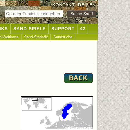
KONTAKT
DE
|
EN
NKS
SAND-SPIELE
SUPPORT
42
d-Weltkarte
Sand-Statistik
Sandsuche