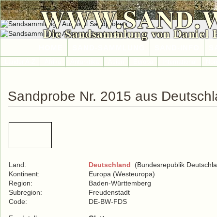
WWW.SAND.
Die Sandsammlung von Daniel 
HOME
SAND-SAMMLUNG
SAND-INFO
S
Länder A-Z
Afrika
Antarktika
Asien
Europa
International
Nor
Sandprobe Nr. 2015 aus Deutsch
Land:
Deutschland
(Bundesrepublik Deutschla
Kontinent:
Europa (Westeuropa)
Region:
Baden-Württemberg
Subregion:
Freudenstadt
Code:
DE-BW-FDS