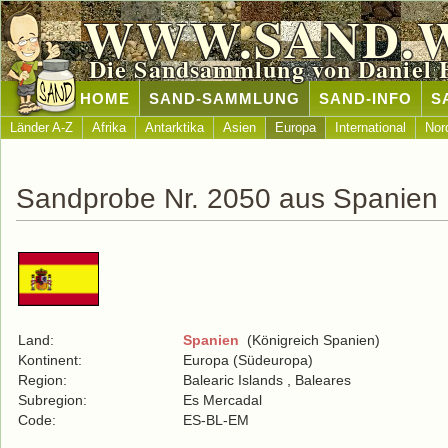
WWW.SAND.
Die Sandsammlung von Daniel 
HOME
SAND-SAMMLUNG
SAND-INFO
S
Länder A-Z
Afrika
Antarktika
Asien
Europa
International
Nor
Sandprobe Nr. 2050 aus Spanien
Land:
Spanien
(Königreich Spanien)
Kontinent:
Europa (Südeuropa)
Region:
Balearic Islands , Baleares
Subregion:
Es Mercadal
Code:
ES-BL-EM