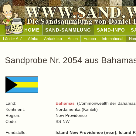
WWW.SAND.
Die Sandsammlung von Daniel 
HOME
SAND-SAMMLUNG
SAND-INFO
S
Länder A-Z
Afrika
Antarktika
Asien
Europa
International
Nor
Sandprobe Nr. 2054 aus Bahama
Land:
Bahamas
(Commonwealth der Bahamas
Kontinent:
Nordamerika (Karibik)
Region:
New Providence
Code:
BS-NW
Fundstelle:
Island New Providence (near), Island P