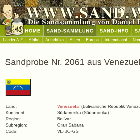
WWW.SAND.
Die Sandsammlung von Daniel 
HOME
SAND-SAMMLUNG
SAND-INFO
S
Länder A-Z
Afrika
Antarktika
Asien
Europa
International
Nor
Sandprobe Nr. 2061 aus Venezue
Land:
Venezuela
(Bolivarische Republik Venezu
Kontinent:
Südamerika (Südamerika)
Region:
Bolívar
Subregion:
Gran Sabana
Code:
VE-BO-GS