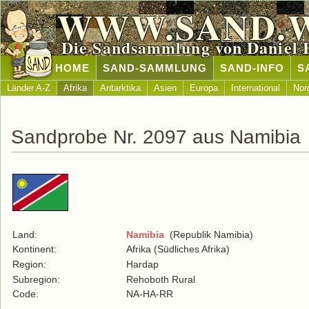
WWW.SAND.
Die Sandsammlung von Daniel 
HOME
SAND-SAMMLUNG
SAND-INFO
S
Länder A-Z
Afrika
Antarktika
Asien
Europa
International
Nor
Sandprobe Nr. 2097 aus Namibia
Land:
Namibia
(Republik Namibia)
Kontinent:
Afrika (Südliches Afrika)
Region:
Hardap
Subregion:
Rehoboth Rural
Code:
NA-HA-RR