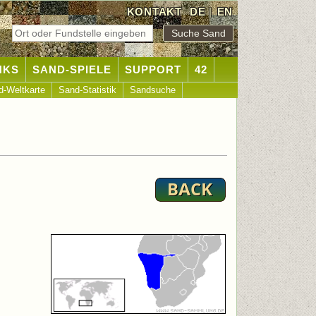
KONTAKT
DE
|
EN
NKS
SAND-SPIELE
SUPPORT
42
d-Weltkarte
Sand-Statistik
Sandsuche