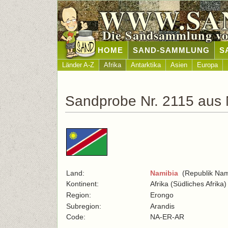
WWW.SA
Die Sandsammlung vo
HOME
SAND-SAMMLUNG
S
Länder A-Z
Afrika
Antarktika
Asien
Europa
Sandprobe Nr. 2115 aus
Land:
Namibia
(Republik Nam
Kontinent:
Afrika (Südliches Afrika)
Region:
Erongo
Subregion:
Arandis
Code:
NA-ER-AR