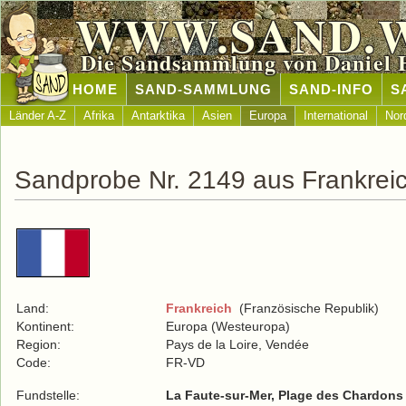
WWW.SAND.
Die Sandsammlung von Daniel 
HOME
SAND-SAMMLUNG
SAND-INFO
S
Länder A-Z
Afrika
Antarktika
Asien
Europa
International
Nor
Sandprobe Nr. 2149 aus Frankrei
Land:
Frankreich
(Französische Republik)
Kontinent:
Europa (Westeuropa)
Region:
Pays de la Loire, Vendée
Code:
FR-VD
Fundstelle:
La Faute-sur-Mer, Plage des Chardons