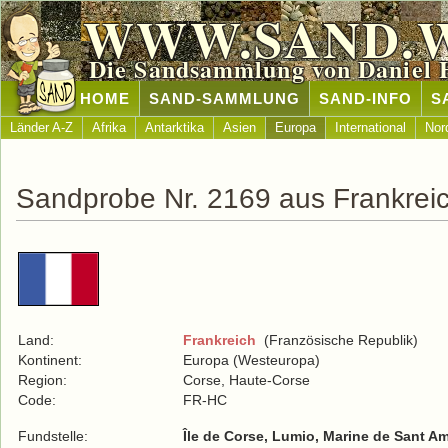
WWW.SAND.
Die Sandsammlung von Daniel 
HOME
SAND-SAMMLUNG
SAND-INFO
S
Länder A-Z
Afrika
Antarktika
Asien
Europa
International
Nor
Sandprobe Nr. 2169 aus Frankrei
Land:
Frankreich
(Französische Republik)
Kontinent:
Europa (Westeuropa)
Region:
Corse, Haute-Corse
Code:
FR-HC
Fundstelle:
Île de Corse, Lumio, Marine de Sant A