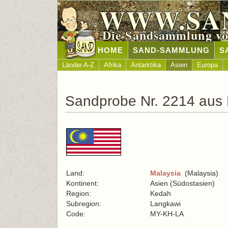
WWW.SA
Die Sandsammlung vo
HOME
SAND-SAMMLUNG
S
Länder A-Z
Afrika
Antarktika
Asien
Europa
Sandprobe Nr. 2214 aus 
Land:
Malaysia
(Malaysia)
Kontinent:
Asien (Südostasien)
Region:
Kedah
Subregion:
Langkawi
Code:
MY-KH-LA