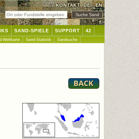
KONTAKT
DE
|
EN
NKS
SAND-SPIELE
SUPPORT
42
d-Weltkarte
Sand-Statistik
Sandsuche