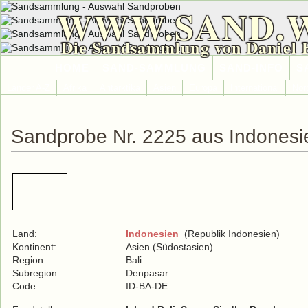
WWW.SAND.
Die Sandsammlung von Daniel 
HOME
SAND-SAMMLUNG
SAND-INFO
S
Länder A-Z
Afrika
Antarktika
Asien
Europa
International
Nor
Sandprobe Nr. 2225 aus Indonesi
Land:
Indonesien
(Republik Indonesien)
Kontinent:
Asien (Südostasien)
Region:
Bali
Subregion:
Denpasar
Code:
ID-BA-DE