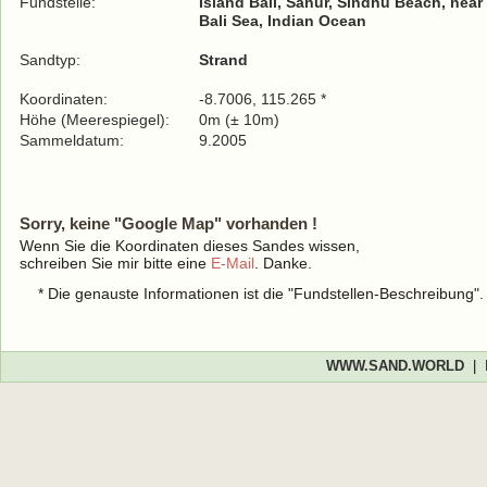
Fundstelle:
Island Bali, Sanur, Sindhu Beach, near 
Bali Sea, Indian Ocean
Sandtyp:
Strand
Koordinaten:
-8.7006, 115.265 *
Höhe (Meerespiegel):
0m (± 10m)
Sammeldatum:
9.2005
Sorry, keine "Google Map" vorhanden !
Wenn Sie die Koordinaten dieses Sandes wissen,
schreiben Sie mir bitte eine
E-Mail
. Danke.
* Die genauste Informationen ist die "Fundstellen-Beschreibung"
WWW.SAND.WORLD
|