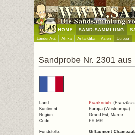
WWW.SA
Die Sandsammlung vo
HOME
SAND-SAMMLUNG
S
Länder A-Z
Afrika
Antarktika
Asien
Europa
Sandprobe Nr. 2301 aus 
Land:
Frankreich
(Französisc
Kontinent:
Europa (Westeuropa)
Region:
Grand Est, Marne
Code:
FR-MR
Fundstelle:
Giffaumont-Champaube