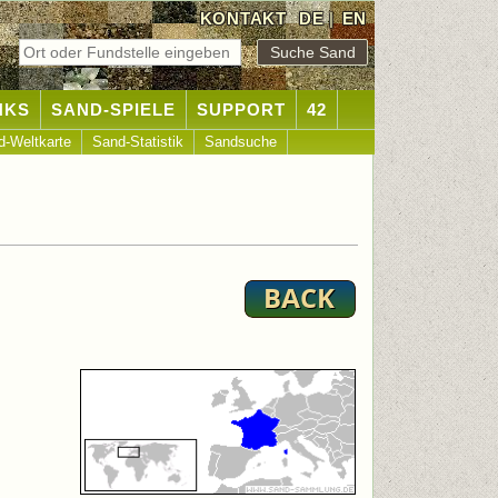
KONTAKT
DE
|
EN
NKS
SAND-SPIELE
SUPPORT
42
d-Weltkarte
Sand-Statistik
Sandsuche