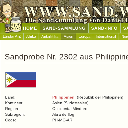
WWW.SAND.
Die Sandsammlung von Daniel 
HOME
SAND-SAMMLUNG
SAND-INFO
S
Länder A-Z
Afrika
Antarktika
Asien
Europa
International
Nor
Sandprobe Nr. 2302 aus Philippin
Land:
Philippinen
(Republik der Philippinen)
Kontinent:
Asien (Südostasien)
Region:
Occidental Mindoro
Subregion:
Abra de Ilog
Code:
PH-MC-AR