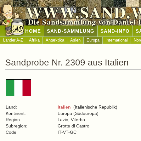
WWW.SAND.
Die Sandsammlung von Daniel 
HOME
SAND-SAMMLUNG
SAND-INFO
S
Länder A-Z
Afrika
Antarktika
Asien
Europa
International
Nor
Sandprobe Nr. 2309 aus Italien
Land:
Italien
(Italienische Republik)
Kontinent:
Europa (Südeuropa)
Region:
Lazio, Viterbo
Subregion:
Grotte di Castro
Code:
IT-VT-GC