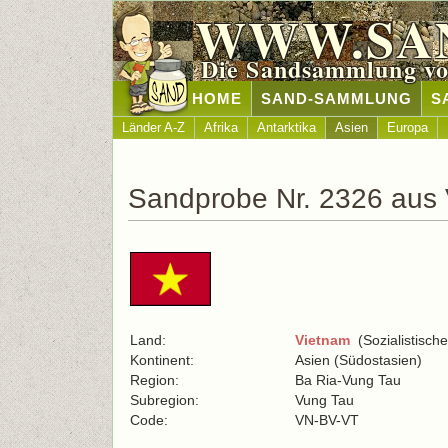
WWW.SA
Die Sandsammlung vo
HOME
SAND-SAMMLUNG
S
Länder A-Z
Afrika
Antarktika
Asien
Europa
Sandprobe Nr. 2326 aus
Land:
Vietnam
(Sozialistisch
Kontinent:
Asien (Südostasien)
Region:
Ba Ria-Vung Tau
Subregion:
Vung Tau
Code:
VN-BV-VT