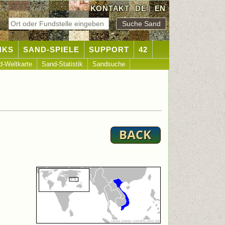
KONTAKT
DE
|
EN
NKS
SAND-SPIELE
SUPPORT
42
d-Weltkarte
Sand-Statistik
Sandsuche