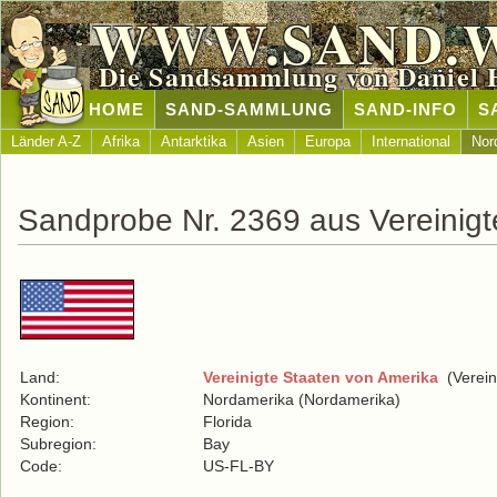
WWW.SAND.
Die Sandsammlung von Daniel 
HOME
SAND-SAMMLUNG
SAND-INFO
S
Länder A-Z
Afrika
Antarktika
Asien
Europa
International
Nor
Sandprobe Nr. 2369 aus Vereinigt
Land:
Vereinigte Staaten von Amerika
(Verein
Kontinent:
Nordamerika (Nordamerika)
Region:
Florida
Subregion:
Bay
Code:
US-FL-BY