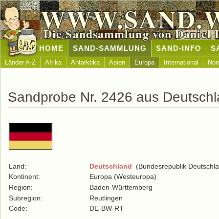
WWW.SAND.
Die Sandsammlung von Daniel 
HOME
SAND-SAMMLUNG
SAND-INFO
S
Länder A-Z
Afrika
Antarktika
Asien
Europa
International
Nor
Sandprobe Nr. 2426 aus Deutsch
Land:
Deutschland
(Bundesrepublik Deutschla
Kontinent:
Europa (Westeuropa)
Region:
Baden-Württemberg
Subregion:
Reutlingen
Code:
DE-BW-RT