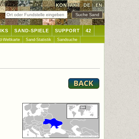
KONTAKT
DE
|
EN
NKS
SAND-SPIELE
SUPPORT
42
d-Weltkarte
Sand-Statistik
Sandsuche