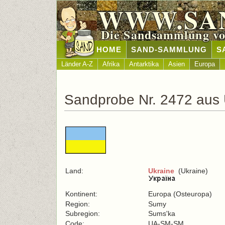
WWW.SA
Die Sandsammlung vo
HOME
SAND-SAMMLUNG
S
Länder A-Z
Afrika
Antarktika
Asien
Europa
Sandprobe Nr. 2472 aus 
Land:
Ukraine
(Ukraine)
Kontinent:
Europa (Osteuropa)
Region:
Sumy
Subregion:
Sums'ka
Code:
UA-SM-SM