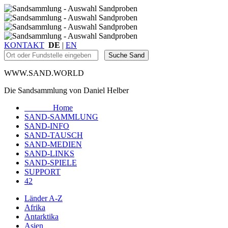
KONTAKT
DE
|
EN
WWW.SAND.WORLD
Die Sandsammlung von Daniel Helber
Home
SAND-SAMMLUNG
SAND-INFO
SAND-TAUSCH
SAND-MEDIEN
SAND-LINKS
SAND-SPIELE
SUPPORT
42
Länder A-Z
Afrika
Antarktika
Asien