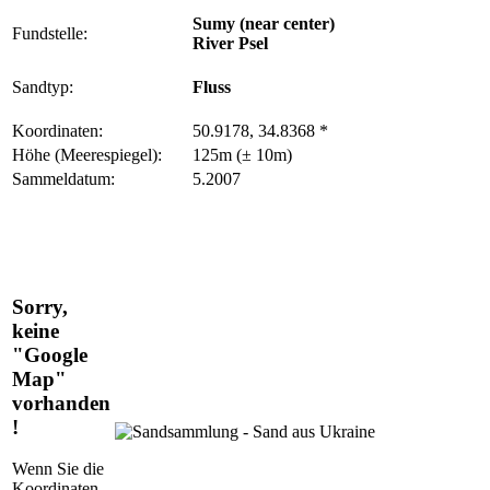
Sumy (near center)
Fundstelle:
River Psel
Sandtyp:
Fluss
Koordinaten:
50.9178, 34.8368 *
Höhe (Meerespiegel):
125m (± 10m)
Sammeldatum:
5.2007
Sorry,
keine
"Google
Map"
vorhanden
!
Wenn Sie die
Koordinaten